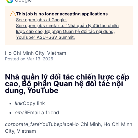
This job is no longer accepting applications
See open jobs at
Google
.
See open jobs similar to "
Nhà quản lý đối tác chiến
lược cấp cao, Bộ phận Quan hệ đối tác nội dung,
YouTube
"
ASU+GSV Summit
.
Ho Chi Minh City, Vietnam
Posted
on Mar 13, 2026
Nhà quản lý đối tác chiến lược cấp
cao, Bộ phận Quan hệ đối tác nội
dung, YouTube
link
Copy link
email
Email a friend
corporate_fare
YouTube
place
Ho Chi Minh, Ho Chi Minh
City, Vietnam