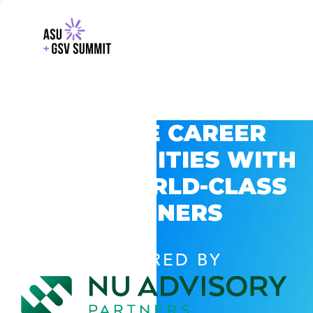
EXPLORE CAREER
OPPORTUNITIES WITH
GSV’S WORLD-CLASS
PARTNERS
POWERED BY