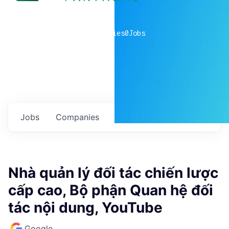
0
companies
0
Jobs
Jobs
Companies
Talent
My
alerts
Nhà quản lý đối tác chiến lược
cấp cao, Bộ phận Quan hệ đối
tác nội dung, YouTube
Google