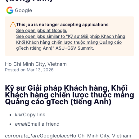
Google
This job is no longer accepting applications
See open jobs at
Google
.
See open jobs similar to "
Kỹ sư Giải pháp Khách hàng,
Khối Khách hàng chiến lược thuộc mảng Quảng cáo
gTech (tiếng Anh)
"
ASU+GSV Summit
.
Ho Chi Minh City, Vietnam
Posted
on Mar 13, 2026
Kỹ sư Giải pháp Khách hàng, Khối
Khách hàng chiến lược thuộc mảng
Quảng cáo gTech (tiếng Anh)
link
Copy link
email
Email a friend
corporate_fare
Google
place
Ho Chi Minh City, Vietnam