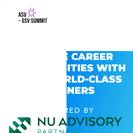
EXPLORE CAREER
OPPORTUNITIES WITH
GSV’S WORLD-CLASS
PARTNERS
POWERED BY