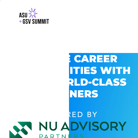
EXPLORE CAREER
OPPORTUNITIES WITH
GSV’S WORLD-CLASS
PARTNERS
POWERED BY