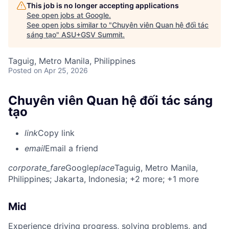
This job is no longer accepting applications
See open jobs at
Google
.
See open jobs similar to "
Chuyên viên Quan hệ đối tác
sáng tạo
"
ASU+GSV Summit
.
Taguig, Metro Manila, Philippines
Posted
on Apr 25, 2026
Chuyên viên Quan hệ đối tác sáng
tạo
link
Copy link
email
Email a friend
corporate_fare
Google
place
Taguig, Metro Manila,
Philippines
; Jakarta, Indonesia
; +2 more
; +1 more
Mid
Experience driving progress, solving problems, and