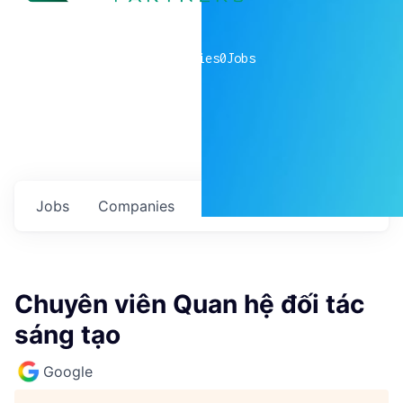
0
companies
0
Jobs
Jobs
Companies
Talent
My
alerts
Chuyên viên Quan hệ đối tác
sáng tạo
Google