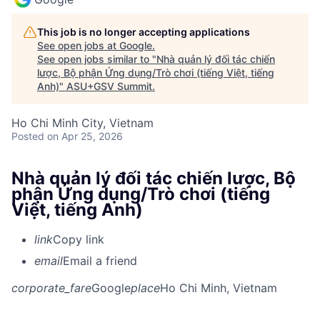
This job is no longer accepting applications
See open jobs at
Google
.
See open jobs similar to "
Nhà quản lý đối tác chiến
lược, Bộ phận Ứng dụng/Trò chơi (tiếng Việt, tiếng
Anh)
"
ASU+GSV Summit
.
Ho Chi Minh City, Vietnam
Posted
on Apr 25, 2026
Nhà quản lý đối tác chiến lược, Bộ
phận Ứng dụng/Trò chơi (tiếng
Việt, tiếng Anh)
link
Copy link
email
Email a friend
corporate_fare
Google
place
Ho Chi Minh, Vietnam