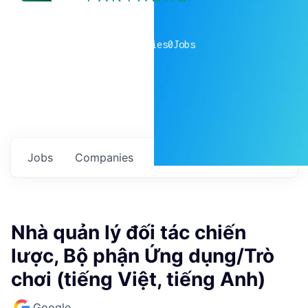
0
companies
0
Jobs
Jobs
Companies
Talent
My
alerts
Nhà quản lý đối tác chiến
lược, Bộ phận Ứng dụng/Trò
chơi (tiếng Việt, tiếng Anh)
Google