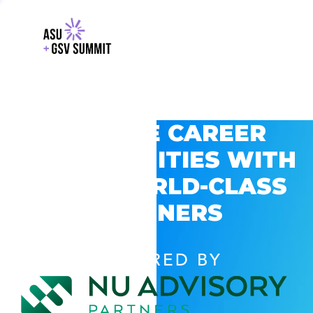
EXPLORE CAREER
OPPORTUNITIES WITH
GSV’S WORLD-CLASS
PARTNERS
POWERED BY