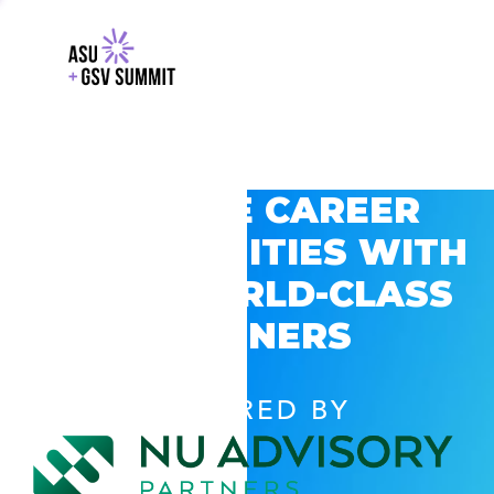
EXPLORE CAREER
OPPORTUNITIES WITH
GSV’S WORLD-CLASS
PARTNERS
POWERED BY