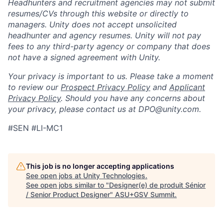
Headhunters and recruitment agencies may not submit
resumes/CVs through this website or directly to
managers. Unity does not accept unsolicited
headhunter and agency resumes. Unity will not pay
fees to any third-party agency or company that does
not have a signed agreement with Unity.
Your privacy is important to us. Please take a moment
to review our
Prospect Privacy Policy
and
Applicant
Privacy Policy
. Should you have any concerns about
your privacy, please contact us at DPO@unity.com.
#SEN #LI-MC1
This job is no longer accepting applications
See open jobs at
Unity Technologies
.
See open jobs similar to "
Designer(e) de produit Sénior
/ Senior Product Designer
"
ASU+GSV Summit
.