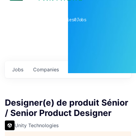
0
companies
0
Jobs
Jobs
Companies
Talent
My
alerts
Designer(e) de produit Sénior
/ Senior Product Designer
Unity Technologies