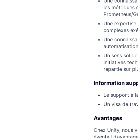
Une connaissan
les métriques e
Prometheus/Gr
Une expertise
complexes exéc
Une connaissan
automatisatio
Un sens solide
initiatives tec
répartie sur pl
Information sup
Le support à l
Un visa de tra
Avantages
Chez Unity, nous v
éventail d’avantage