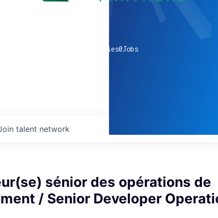
0
companies
0
Jobs
Join talent network
ur(se) sénior des opérations de
ment / Senior Developer Operati