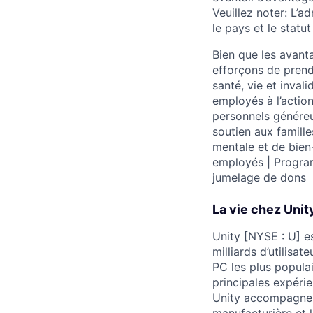
Veuillez noter: L’a
le pays et le statut
Bien que les avant
efforçons de prend
santé, vie et inval
employés à l’actio
personnels génére
soutien aux famill
mentale et de bie
employés | Progra
jumelage de dons
La vie chez Unit
Unity [NYSE : U] e
milliards d’utilisa
PC les plus populai
principales expéri
Unity accompagne é