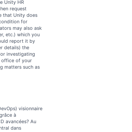
be Unity HR
then request
e that Unity does
condition for
rators may also ask
r, etc.) which you
uld report it by
r details) the
or investigating
 office of your
ng matters such as
DevOps) visionnaire
 grâce à
I/CD avancées? Au
ntral dans