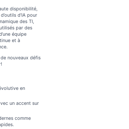
ute disponibilité,
d’outils d’IA pour
ynamique des TI,
tilisés par des
d’une équipe
tinue et à
nce.
 de nouveaux défis
!
évolutive en
avec un accent sur
modernes comme
apides.