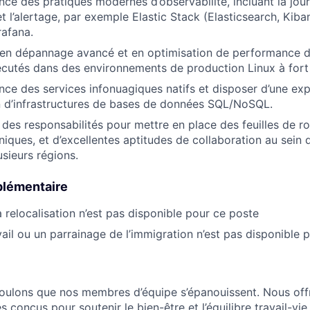
ce des pratiques modernes d’observabilité, incluant la jour
t l’alertage, par exemple Elastic Stack (Elasticsearch, Kiba
afana.
 en dépannage avancé et en optimisation de performance d
utés dans des environnements de production Linux à fort 
ce des services infonuagiques natifs et disposer d’une ex
n d’infrastructures de bases de données SQL/NoSQL.
 des responsabilités pour mettre en place des feuilles de r
hniques, et d’excellentes aptitudes de collaboration au sein 
usieurs régions.
plémentaire
a relocalisation n’est pas disponible pour ce poste
vail ou un parrainage de l’immigration n’est pas disponible 
oulons que nos membres d’équipe s’épanouissent. Nous off
s conçus pour soutenir le bien-être et l’équilibre travail-vie