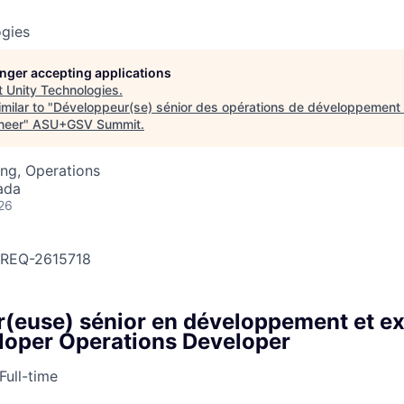
ogies
longer accepting applications
t
Unity Technologies
.
milar to "
Développeur(se) sénior des opérations de développement 
neer
"
ASU+GSV Summit
.
ng, Operations
ada
26
OBREQ-2615718
(euse) sénior en développement et exp
loper Operations Developer
Full-time