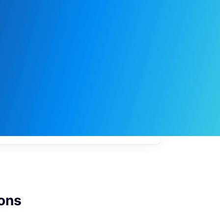
My
job
alerts
ons