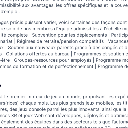
dmissibilité aux avantages, les offres spécifiques et la couve
 d’emploi.
ages précis puissent varier, voici certaines des façons don
re soin de nos membres d’équipe admissibles à l’échelle mo
idité complète | Subvention pour les déplacements | Partici
nnariat | Régimes de retraite/pension compétitifs | Vacance
ux | Soutien aux nouveaux parents grâce à des congés et
es | Collations offertes au bureau | Programmes et soutien 
n-être | Groupes-ressources pour employés | Programme mo
mmes de formation et de perfectionnement | Programme de
y
st le premier moteur de jeu au monde, propulsant les expér
teurs(rices) chaque mois. Les plus grands jeux mobiles, les t
res, des jeux console parmi les plus innovants, ainsi que la 
ences XR et jeux Web sont développés, déployés et optimisé
galement des équipes dans des secteurs tels que l’automobi