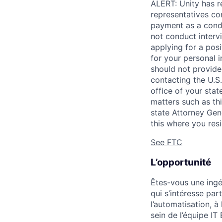
ALERT: Unity has r
representatives co
payment as a condi
not conduct interv
applying for a pos
for your personal i
should not provide
contacting the U.S
office of your sta
matters such as thi
state Attorney Gen
this where you resi
See FTC
L’opportunité
Êtes-vous une ingé
qui s’intéresse par
l’automatisation, à
sein de l’équipe IT