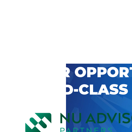
 CAREER OPPOR
’S WORLD-CLASS
D BY