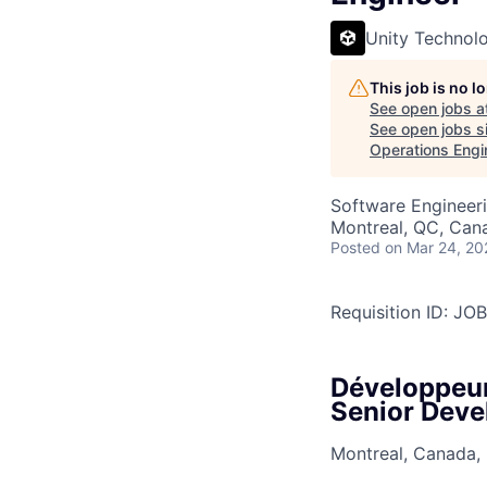
Unity Technol
This job is no 
See open jobs a
See open jobs si
Operations Engi
Software Engineeri
Montreal, QC, Can
Posted
on Mar 24, 20
Requisition ID: J
Développeur
Senior Deve
Montreal, Canada, 