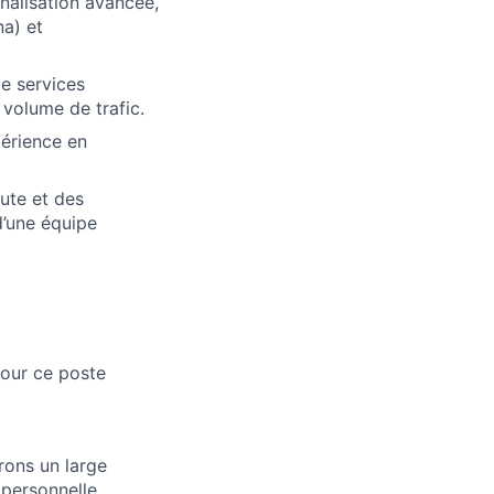
nalisation avancée,
na) et
e services
volume de trafic.
périence en
oute et des
d’une équipe
pour ce poste
rons un large
 personnelle.