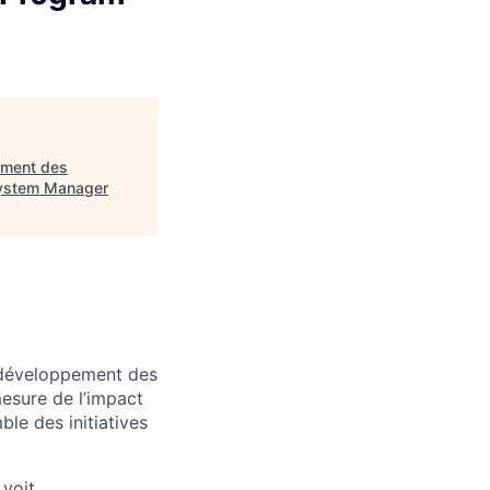
ement des
osystem Manager
 développement des
mesure de l’impact
le des initiatives
 voit