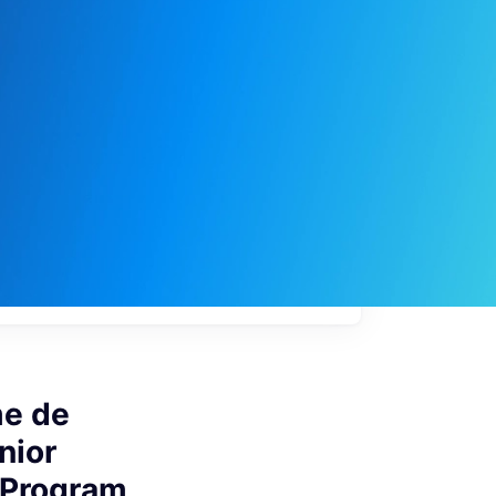
My
job
alerts
me de
nior
t Program