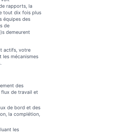
de rapports, la
 tout dix fois plus
es équipes des
es de
e)s demeurent
 actifs, votre
 et les mécanismes
.
ppement des
lux de travail et
aux de bord et des
on, la complétion,
luant les