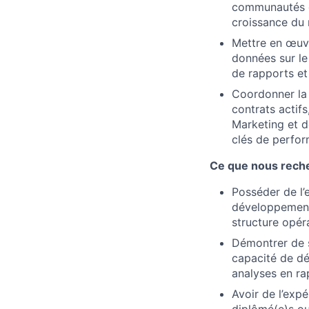
communautés de
croissance du 
Mettre en œuvr
données sur le
de rapports et 
Coordonner la 
contrats actifs
Marketing et d
clés de perfor
Ce que nous rech
Posséder de l’
développement 
structure opéra
Démontrer de s
capacité de dé
analyses en rap
Avoir de l’exp
diplômé(e)s ou