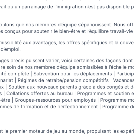
vail ou un parrainage de l’immigration n’est pas disponible 
oulons que nos membres d’équipe s’épanouissent. Nous off
s conçus pour soutenir le bien-être et l’équilibre travail-vie
dmissibilité aux avantages, les offres spécifiques et la couve
 d’emploi.
ages précis puissent varier, voici certaines des façons don
re soin de nos membres d’équipe admissibles à l’échelle mo
idité complète | Subvention pour les déplacements | Partici
nnariat | Régimes de retraite/pension compétitifs | Vacance
ux | Soutien aux nouveaux parents grâce à des congés et
es | Collations offertes au bureau | Programmes et soutien 
n-être | Groupes-ressources pour employés | Programme mo
mmes de formation et de perfectionnement | Programme de
st le premier moteur de jeu au monde, propulsant les expér