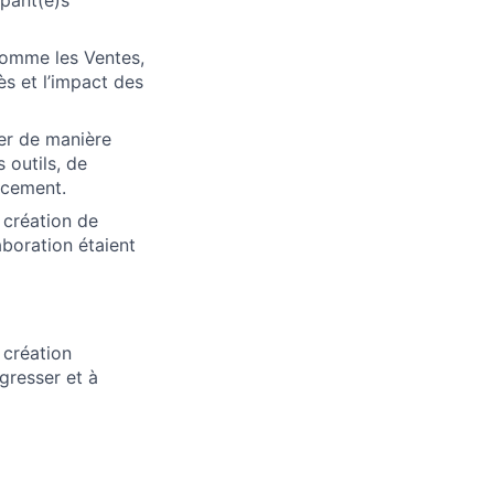
 comme les Ventes,
ès et l’impact des
ler de manière
 outils, de
acement.
 création de
aboration étaient
 création
gresser et à