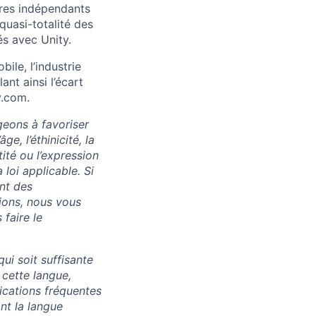
itres indépendants
quasi-totalité des
s avec Unity.
le, l’industrie
nt ainsi l’écart
y.com.
geons à favoriser
e, l’éthinicité, la
ntité ou l’expression
loi applicable. Si
nt des
ions, nous vous
faire le
ui soit suffisante
 cette langue,
ications fréquentes
ont la langue