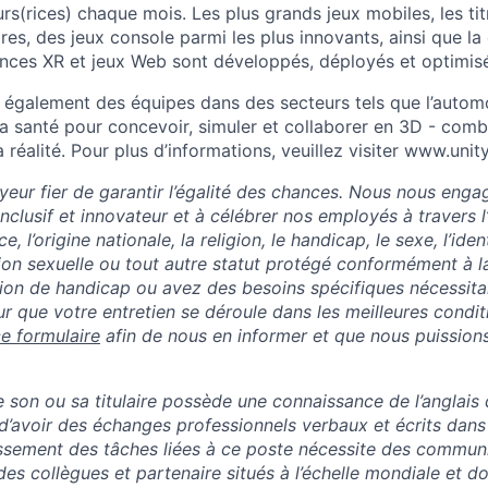
teurs(rices) chaque mois. Les plus grands jeux mobiles, les t
res, des jeux console parmi les plus innovants, ainsi que la 
ences XR et jeux Web sont développés, déployés et optimisé
galement des équipes dans des secteurs tels que l’automobi
a santé pour concevoir, simuler et collaborer en 3D - combla
la réalité. Pour plus d’informations, veuillez visiter www.unit
yeur fier de garantir l’égalité des chances. Nous nous enga
clusif et innovateur et à célébrer nos employés à travers l’âg
e, l’origine nationale, la religion, le handicap, le sexe, l’ide
tion sexuelle ou tout autre statut protégé conformément à la 
tion de handicap ou avez des besoins spécifiques nécessita
que votre entretien se déroule dans les meilleures condit
e formulaire
afin de nous en informer et que nous puissions 
son ou sa titulaire possède une connaissance de l’anglais q
 d’avoir des échanges professionnels verbaux et écrits dans
ssement des tâches liées à ce poste nécessite des commun
des collègues et partenaire situés à l’échelle mondiale et d