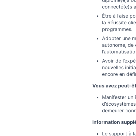
connecté(e)s a
Être à l’aise 
la Réussite cli
programmes.
Adopter une me
autonome, de c
l’automatisati
Avoir de l’exp
nouvelles initi
encore en défin
Vous avez peut-ê
Manifester un 
d’écosystèmes,
demeurer conn
Information suppl
Le support à l