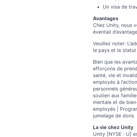
Un visa de tra
Avantages
Chez Unity, nous v
éventail d’avantage
Veuillez noter: L’a
le pays et le statut
Bien que les avant
efforçons de prend
santé, vie et inval
employés à l’actio
personnels génére
soutien aux famill
mentale et de bie
employés | Progra
jumelage de dons
La vie chez Unity
Unity [NYSE : U] e