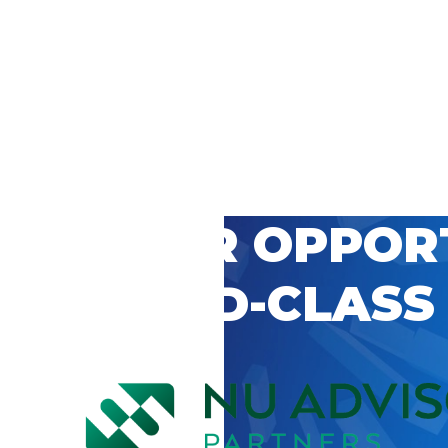
 CAREER OPPOR
’S WORLD-CLASS
D BY