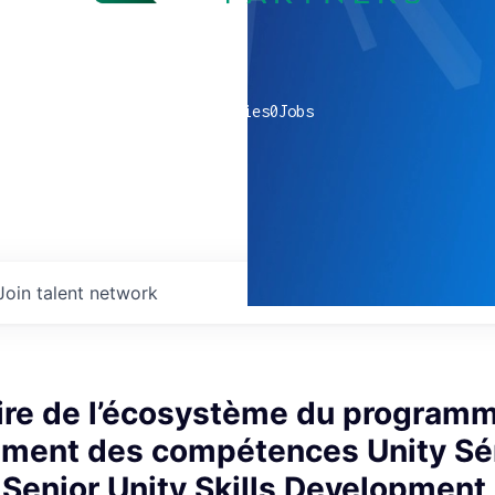
0
companies
0
Jobs
Join talent network
ire de l’écosystème du program
ment des compétences Unity Sé
/ Senior Unity Skills Developmen