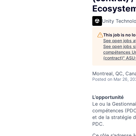
Ecosystem
Unity Technol
This job is no 
See open jobs a
See open jobs si
compétences Uni
(contract)
"
ASU
Montreal, QC, Can
Posted
on Mar 26, 20
L’opportunité
Le ou la Gestionn
compétences (PDC) 
et de la stratégie 
PDC.
Ce rôle s’adresse 