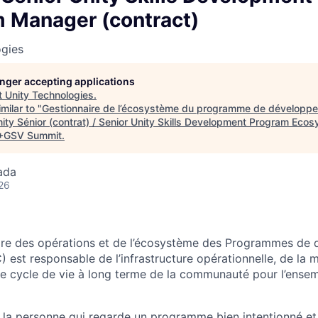
 Manager (contract)
ogies
longer accepting applications
t
Unity Technologies
.
milar to "
Gestionnaire de l’écosystème du programme de développ
ty Sénior (contrat) / Senior Unity Skills Development Program Ec
+GSV Summit
.
ada
26
aire des opérations et de l’écosystème des Programmes de
est responsable de l’infrastructure opérationnelle, de la 
de cycle de vie à long terme de la communauté pour l’ensemb
à la personne qui regarde un programme bien intentionné et