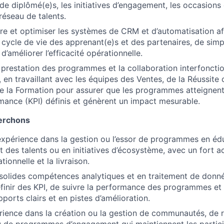
 diplômé(e)s, les initiatives d’engagement, les occasions 
réseau de talents.
e et optimiser les systèmes de CRM et d’automatisation afi
 cycle de vie des apprenant(e)s et des partenaires, de simpl
d’améliorer l’efficacité opérationnelle.
prestation des programmes et la collaboration interfonctio
, en travaillant avec les équipes des Ventes, de la Réussite c
e la Formation pour assurer que les programmes atteignent 
mance (KPI) définis et génèrent un impact mesurable.
erchons
expérience dans la gestion ou l’essor de programmes en éd
des talents ou en initiatives d’écosystème, avec un fort ac
tionnelle et la livraison.
olides compétences analytiques et en traitement de donné
finir des KPI, de suivre la performance des programmes et 
ports clairs et en pistes d’amélioration.
érience dans la création ou la gestion de communautés, de 
 de programmes d’engagement qui maintiennent les partici