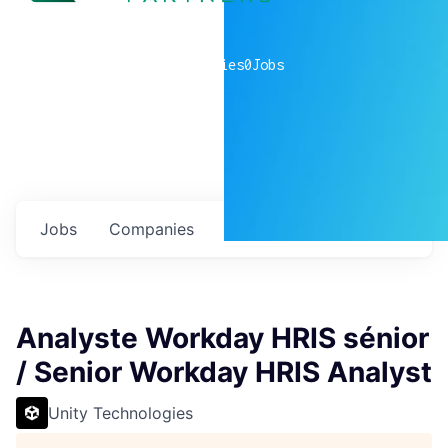
0
companies
0
Jobs
Jobs
Companies
Talent
My
alerts
Analyste Workday HRIS sénior
/ Senior Workday HRIS Analyst
Unity Technologies