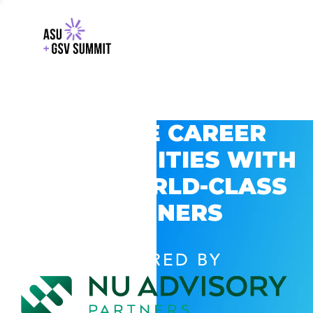
EXPLORE CAREER
OPPORTUNITIES WITH
GSV’S WORLD-CLASS
PARTNERS
POWERED BY