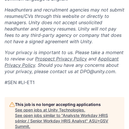
Headhunters and recruitment agencies may not submit
resumes/CVs through this website or directly to
managers. Unity does not accept unsolicited
headhunter and agency resumes. Unity will not pay
fees to any third-party agency or company that does
not have a signed agreement with Unity.
Your privacy is important to us. Please take a moment
to review our
Prospect Privacy Policy
and
Applicant
Privacy Policy
. Should you have any concerns about
your privacy, please contact us at DPO@unity.com.
#SEN #LI-ET1
This job is no longer accepting applications
See open jobs at
Unity Technologies
.
See open jobs similar to "
Analyste Workday HRIS
sénior / Senior Workday HRIS Analyst
"
ASU+GSV
Summit
.