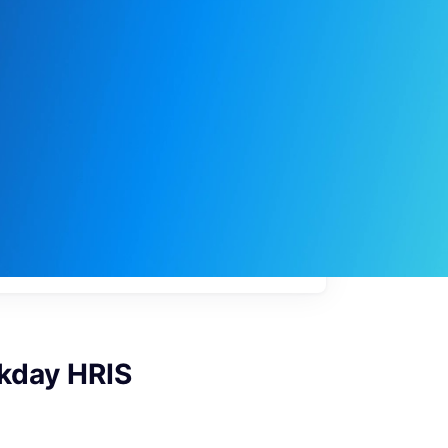
My
job
alerts
rkday HRIS