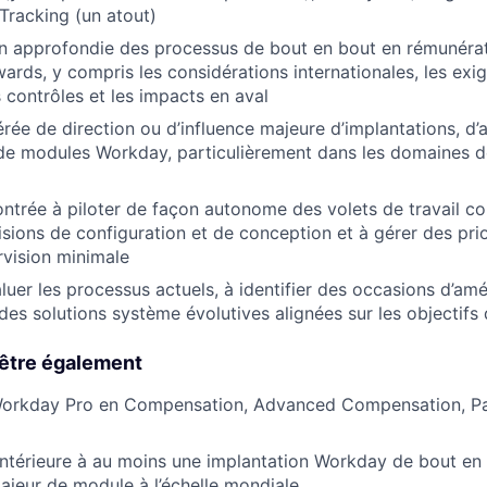
racking (un atout)
 approfondie des processus de bout en bout en rémunérati
wards, y compris les considérations internationales, les exi
s contrôles et les impacts en aval
rée de direction ou d’influence majeure d’implantations, d’
de modules Workday, particulièrement dans les domaines d
trée à piloter de façon autonome des volets de travail c
isions de configuration et de conception et à gérer des pri
vision minimale
uer les processus actuels, à identifier des occasions d’amél
s solutions système évolutives alignées sur les objectifs 
être également
 Workday Pro en Compensation, Advanced Compensation, Pa
antérieure à au moins une implantation Workday de bout en
jeur de module à l’échelle mondiale