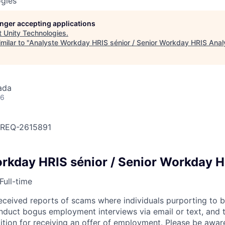
ogies
longer accepting applications
t
Unity Technologies
.
milar to "
Analyste Workday HRIS sénior / Senior Workday HRIS Anal
ada
26
OBREQ-2615891
rkday HRIS sénior / Senior Workday H
Full-time
eceived reports of scams where individuals purporting to 
nduct bogus employment interviews via email or text, and 
tion for receiving an offer of employment. Please be awar