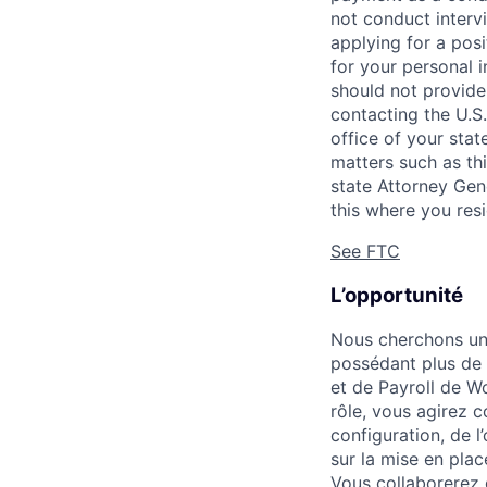
not conduct interv
applying for a pos
for your personal i
should not provide
contacting the U.S
office of your sta
matters such as thi
state Attorney Gen
this where you resi
See FTC
L’opportunité
Nous cherchons une
possédant plus de
et de Payroll de W
rôle, vous agirez c
configuration, de 
sur la mise en pla
Vous collaborerez 