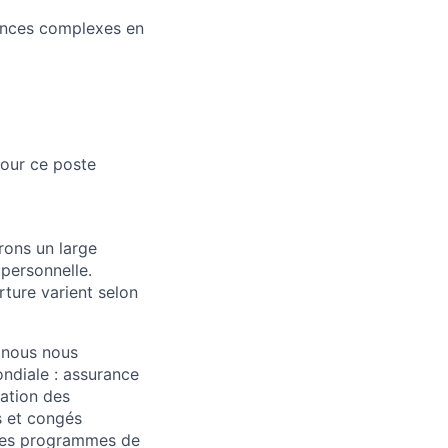
gences complexes en
pour ce poste
rons un large
 personnelle.
rture varient selon
t nous nous
ndiale : assurance
pation des
s et congés
 des programmes de