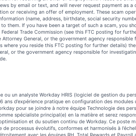
iews by email or text, and will never request payment as a 
ition or receiving an offer of employment. These scam ope
nformation (name, address, birthdate, social security numbe
 to them. If you have been a target of such a scam, you sho
. Federal Trade Commission (see this FTC posting for furthe
te Attorney General, or the government agency responsible f
s where you reside this FTC posting for further details) the
eral, or the government agency responsible for investigati
de.
 ou un analyste Workday HRIS (logiciel de gestion du pers
 6 ans d’expérience pratique en configuration des module
orkday pour se joindre à notre équipe Technologie des per
omme spécialiste principal(e) en la matière et serez respon
l’optimisation et du soutien continu de Workday. Ce poste m
ce de processus évolutifs, conformes et harmonisés à l’échel
étroitement avec les équipes RH, Total Rewards et Payroll 