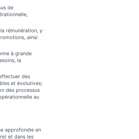
sus de
érationnelle,
 la rémunération, y
promotions, ainsi
enne à grande
esoins, la
effectuer des
les et évolutives;
ion des processus
opérationnelle au
se approfondie en
e) et dans les