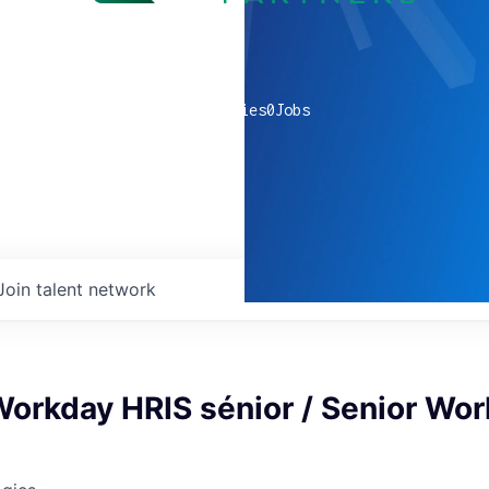
0
companies
0
Jobs
Join talent network
Workday HRIS sénior / Senior Wo