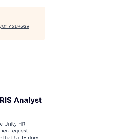
yst
"
ASU+GSV
RIS Analyst
be Unity HR
then request
e that Unity does