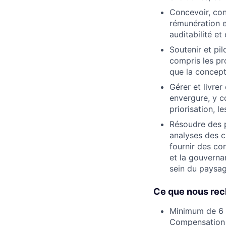
Concevoir, con
rémunération et
auditabilité et
Soutenir et pil
compris les pr
que la concept
Gérer et livre
envergure, y c
priorisation, l
Résoudre des 
analyses des c
fournir des co
et la gouvernan
sein du paysa
Ce que nous re
Minimum de 6 
Compensation (