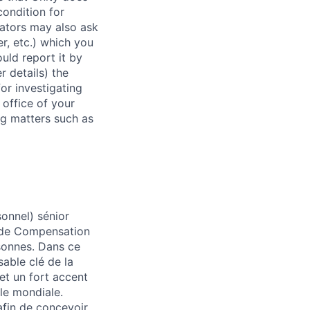
condition for
rators may also ask
r, etc.) which you
uld report it by
r details) the
or investigating
 office of your
ng matters such as
onnel) sénior
s de Compensation
sonnes. Dans ce
sable clé de la
et un fort accent
le mondiale.
afin de concevoir