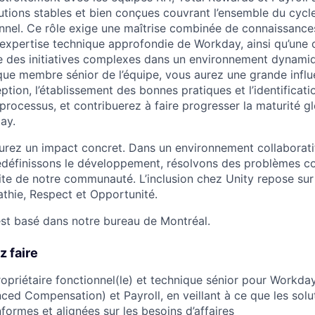
lutions stables et bien conçues couvrant l’ensemble du cycl
el. Ce rôle exige une maîtrise combinée de connaissances
 expertise technique approfondie de Workday, ainsi qu’une c
 des initiatives complexes dans un environnement dynamiq
 que membre sénior de l’équipe, vous aurez une grande influ
tion, l’établissement des bonnes pratiques et l’identificat
processus, et contribuerez à faire progresser la maturité g
ay.
urez un impact concret. Dans un environnement collaboratif
edéfinissons le développement, résolvons des problèmes c
site de notre communauté. L’inclusion chez Unity repose sur
thie, Respect et Opportunité.
st basé dans notre bureau de Montréal.
z faire
priétaire fonctionnel(le) et technique sénior pour Workd
ed Compensation) et Payroll, en veillant à ce que les solu
formes et alignées sur les besoins d’affaires