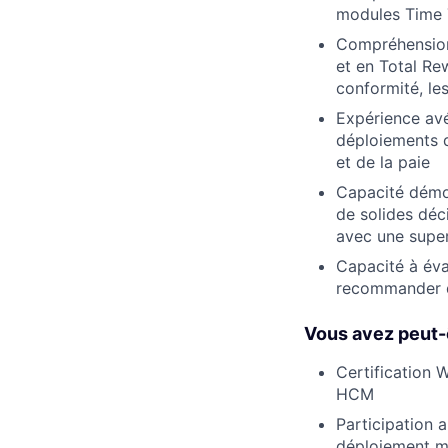
modules Time T
Compréhension
et en Total Re
conformité, le
Expérience avé
déploiements 
et de la paie
Capacité démon
de solides déc
avec une super
Capacité à éval
recommander de
Vous avez peut-
Certification
HCM
Participation 
déploiement ma