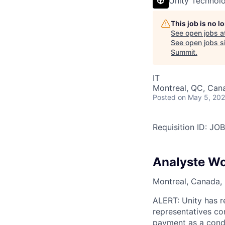
Unity Technol
This job is no 
See open jobs a
See open jobs si
Summit
.
IT
Montreal, QC, Can
Posted
on May 5, 20
Requisition ID: J
Analyste Wo
Montreal, Canada, 
ALERT: Unity has r
representatives co
payment as a condi