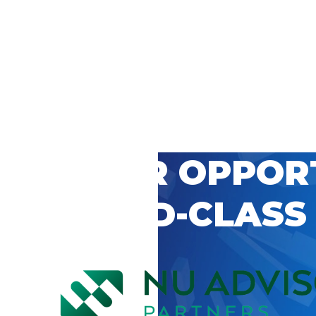
 CAREER OPPOR
’S WORLD-CLASS
D BY