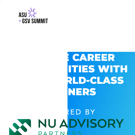
EXPLORE CAREER
OPPORTUNITIES WITH
GSV’S WORLD-CLASS
PARTNERS
POWERED BY