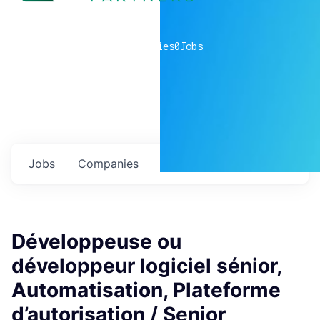
0
companies
0
Jobs
Jobs
Companies
Talent
My
alerts
Développeuse ou
développeur logiciel sénior,
Automatisation, Plateforme
d’autorisation / Senior