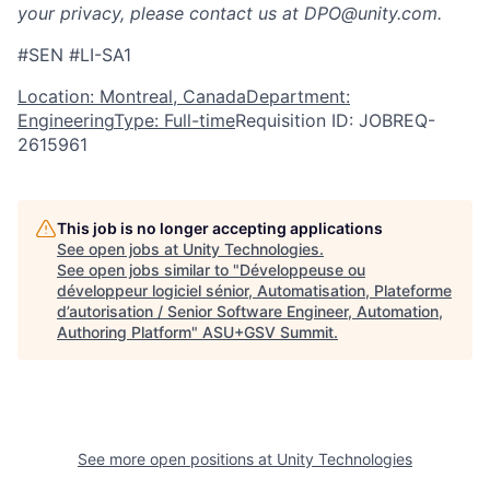
your privacy, please contact us at DPO@unity.com.
#SEN #LI-SA1
Location: Montreal, Canada
Department:
Engineering
Type: Full-time
Requisition ID: JOBREQ-
2615961
This job is no longer accepting applications
See open jobs at
Unity Technologies
.
See open jobs similar to "
Développeuse ou
développeur logiciel sénior, Automatisation, Plateforme
d’autorisation / Senior Software Engineer, Automation,
Authoring Platform
"
ASU+GSV Summit
.
See more open positions at
Unity Technologies