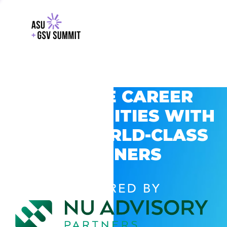
EXPLORE CAREER
OPPORTUNITIES WITH
GSV’S WORLD-CLASS
PARTNERS
POWERED BY