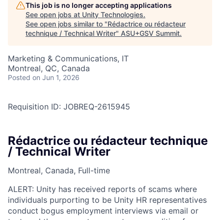
This job is no longer accepting applications
See open jobs at
Unity Technologies
.
See open jobs similar to "
Rédactrice ou rédacteur
technique / Technical Writer
"
ASU+GSV Summit
.
Marketing & Communications, IT
Montreal, QC, Canada
Posted
on Jun 1, 2026
Requisition ID: JOBREQ-2615945
Rédactrice ou rédacteur technique
/ Technical Writer
Montreal, Canada, Full-time
ALERT: Unity has received reports of scams where
individuals purporting to be Unity HR representatives
conduct bogus employment interviews via email or