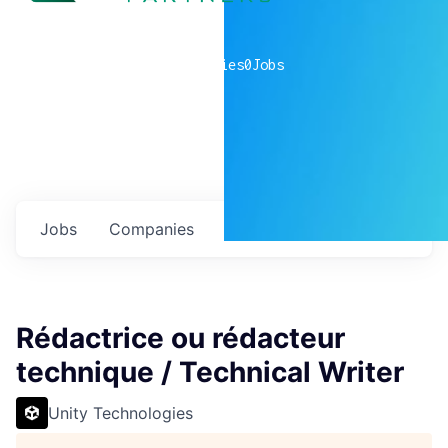
0
companies
0
Jobs
Jobs
Companies
Talent
My
alerts
Rédactrice ou rédacteur
technique / Technical Writer
Unity Technologies