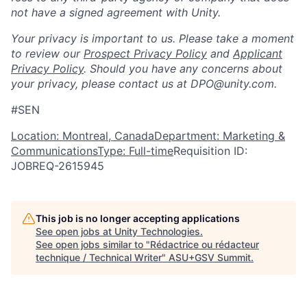
not have a signed agreement with Unity.
Your privacy is important to us. Please take a moment
to review our
Prospect Privacy Policy
and
Applicant
Privacy Policy
. Should you have any concerns about
your privacy, please contact us at DPO@unity.com.
#SEN
Location: Montreal, Canada
Department: Marketing &
Communications
Type: Full-time
Requisition ID:
JOBREQ-2615945
This job is no longer accepting applications
See open jobs at
Unity Technologies
.
See open jobs similar to "
Rédactrice ou rédacteur
technique / Technical Writer
"
ASU+GSV Summit
.