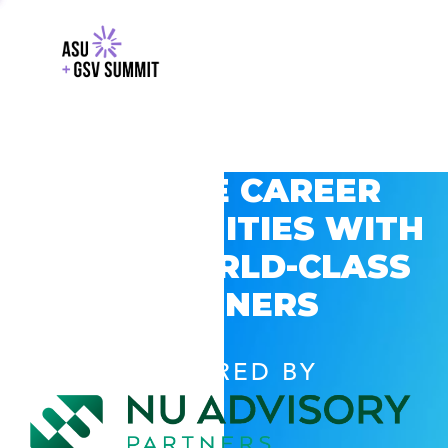
EXPLORE CAREER
OPPORTUNITIES WITH
GSV’S WORLD-CLASS
PARTNERS
POWERED BY