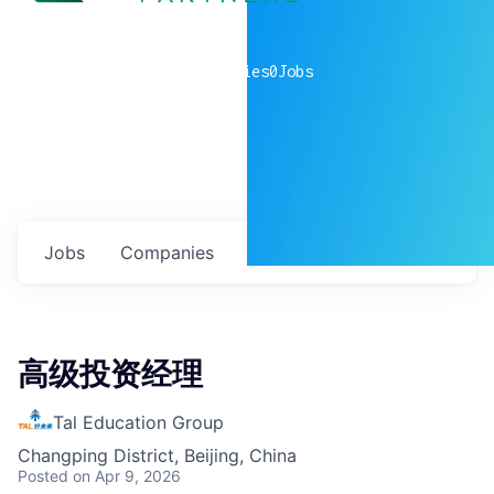
0
companies
0
Jobs
Jobs
Companies
Talent
My
alerts
高级投资经理
Tal Education Group
Changping District, Beijing, China
Posted
on Apr 9, 2026